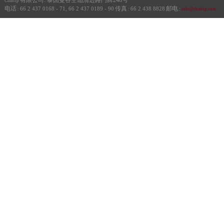
有限公司: 泰国曼谷空讪清迈路门牌248号
Chaitip
电话
传真
邮电
66 2 437 0168 - 71, 66 2 437 0189 - 90
66 2 438 8828
:
:
:
info@chaitip.com